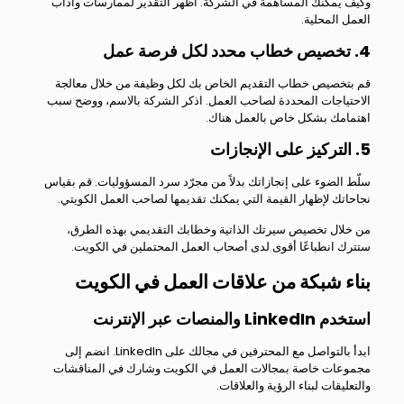
وكيف يمكنك المساهمة في الشركة. أظهر التقدير لممارسات وآداب
العمل المحلية.
4. تخصيص خطاب محدد لكل فرصة عمل
قم بتخصيص خطاب التقديم الخاص بك لكل وظيفة من خلال معالجة
الاحتياجات المحددة لصاحب العمل. اذكر الشركة بالاسم، ووضح سبب
اهتمامك بشكل خاص بالعمل هناك.
5. التركيز على الإنجازات
سلّط الضوء على إنجازاتك بدلاً من مجرّد سرد المسؤوليات. قم بقياس
نجاحاتك لإظهار القيمة التي يمكنك تقديمها لصاحب العمل الكويتي.
من خلال تخصيص سيرتك الذاتية وخطابك التقديمي بهذه الطرق،
ستترك انطباعًا أقوى لدى أصحاب العمل المحتملين في الكويت.
بناء شبكة من علاقات العمل في الكويت
استخدم LinkedIn والمنصات عبر الإنترنت
ابدأ بالتواصل مع المحترفين في مجالك على LinkedIn. انضم إلى
مجموعات خاصة بمجالات العمل في الكويت وشارك في المناقشات
والتعليقات لبناء الرؤية والعلاقات.